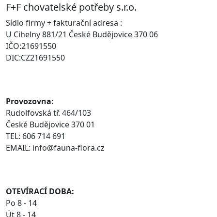
F+F chovatelské potřeby s.r.o.
Sídlo firmy + fakturační adresa :
U Cihelny 881/21 České Budějovice 370 06
IČO:21691550
DIC:CZ21691550
Provozovna:
Rudolfovská tř. 464/103
České Budějovice 370 01
TEL: 606 714 691
EMAIL: info@fauna-flora.cz
OTEVÍRACÍ DOBA:
Po 8 - 14
Út 8 - 14