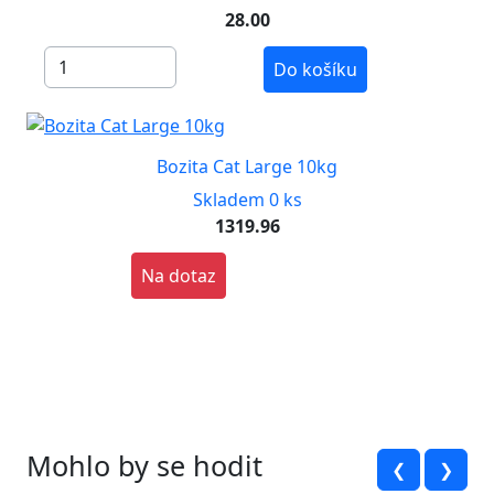
28.00
Do košíku
Bozita Cat Large 10kg
Skladem 0 ks
1319.96
Na dotaz
Mohlo by se hodit
❮
❯