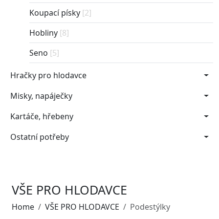
Koupací písky
[2]
Hobliny
[8]
Seno
[5]
Hračky pro hlodavce
Misky, napáječky
Kartáče, hřebeny
Ostatní potřeby
VŠE PRO HLODAVCE
Home
VŠE PRO HLODAVCE
Podestýlky