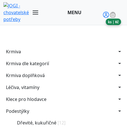
MENU
ks |
Kč
Krmiva
Krmiva dle kategorií
Krmiva doplňková
Léčiva, vitamíny
Klece pro hlodavce
Podestýlky
Dřevité, kukuřičné
[12]