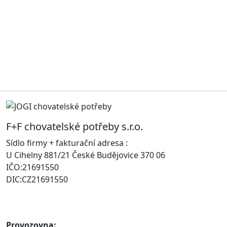
F+F chovatelské potřeby s.r.o.
Sídlo firmy + fakturační adresa :
U Cihelny 881/21 České Budějovice 370 06
IČO:21691550
DIC:CZ21691550
Provozovna: