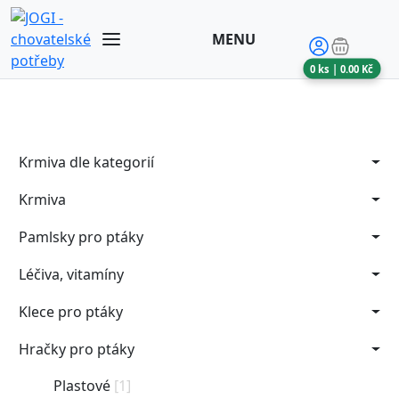
MENU
0
ks |
0.00
Kč
Krmiva dle kategorií
Krmiva
Pamlsky pro ptáky
Léčiva, vitamíny
Klece pro ptáky
Hračky pro ptáky
Plastové
[1]