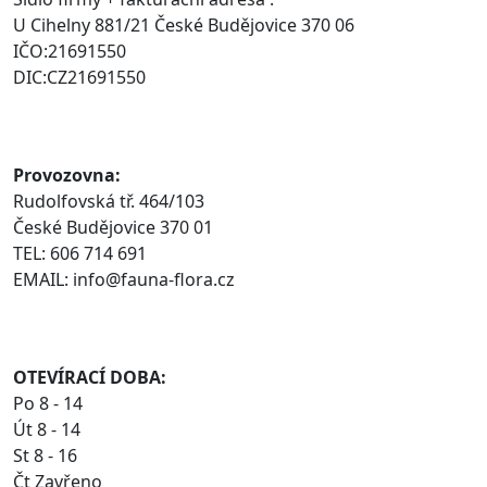
U Cihelny 881/21 České Budějovice 370 06
IČO:21691550
DIC:CZ21691550
Provozovna:
Rudolfovská tř. 464/103
České Budějovice 370 01
TEL: 606 714 691
EMAIL: info@fauna-flora.cz
OTEVÍRACÍ DOBA:
Po 8 - 14
Út 8 - 14
St 8 - 16
Čt Zavřeno