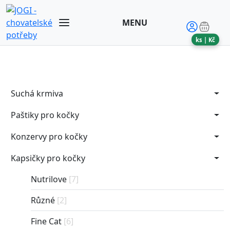
MENU
ks |
Kč
Suchá krmiva
Paštiky pro kočky
Konzervy pro kočky
Kapsičky pro kočky
Nutrilove
[7]
Různé
[2]
Fine Cat
[6]