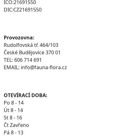
IČO:21691550
DIC:CZ21691550
Provozovna:
Rudolfovská tř. 464/103
České Budějovice 370 01
TEL: 606 714 691
EMAIL: info@fauna-flora.cz
OTEVÍRACÍ DOBA:
Po 8 - 14
Út 8 - 14
St 8 - 16
Čt Zavřeno
Pá 8 - 13