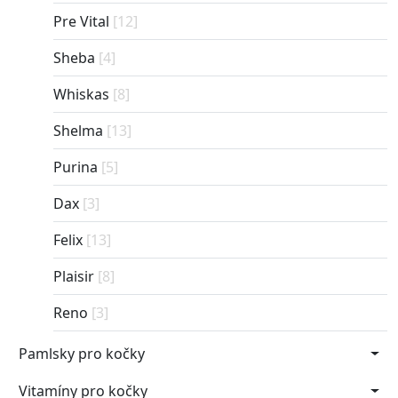
Pre Vital
[12]
Sheba
[4]
Whiskas
[8]
Shelma
[13]
Purina
[5]
Dax
[3]
Felix
[13]
Plaisir
[8]
Reno
[3]
Pamlsky pro kočky
Vitamíny pro kočky