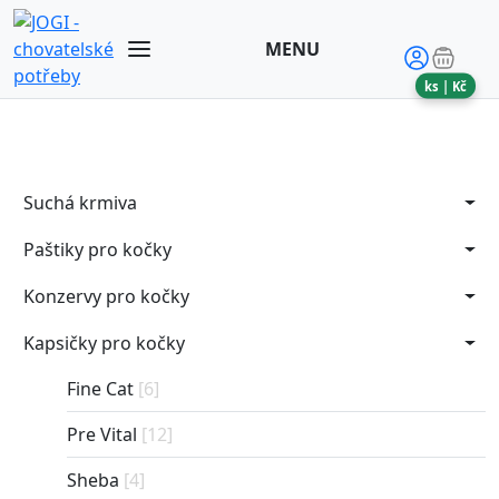
MENU
ks |
Kč
Suchá krmiva
Paštiky pro kočky
Konzervy pro kočky
Kapsičky pro kočky
Fine Cat
[6]
Pre Vital
[12]
Sheba
[4]