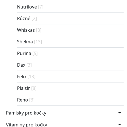
Nutrilove
[7]
Různé
[2]
Whiskas
[8]
Shelma
[13]
Purina
[5]
Dax
[3]
Felix
[13]
Plaisir
[8]
Reno
[3]
Pamlsky pro kočky
Vitamíny pro kočky