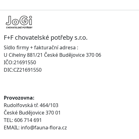
F+F chovatelské potřeby s.r.o.
Sídlo firmy + fakturační adresa :
U Cihelny 881/21 České Budějovice 370 06
IČO:21691550
DIC:CZ21691550
Provozovna:
Rudolfovská tř. 464/103
České Budějovice 370 01
TEL: 606 714 691
EMAIL: info@fauna-flora.cz