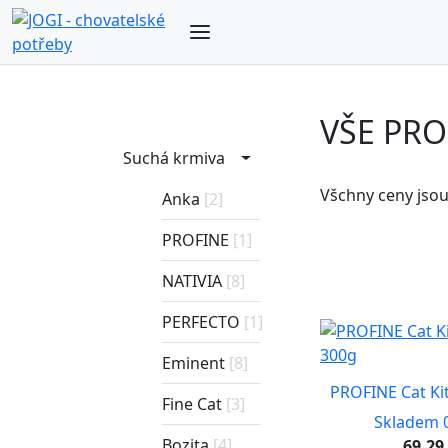
VŠE PRO
Suchá krmiva
Všchny ceny jso
Anka
[2]
PROFINE
[1]
NATIVIA
[8]
PERFECTO
[1]
Eminent
[8]
PROFINE Cat Ki
Fine Cat
[3]
Skladem 0
Bozita
[4]
69.29