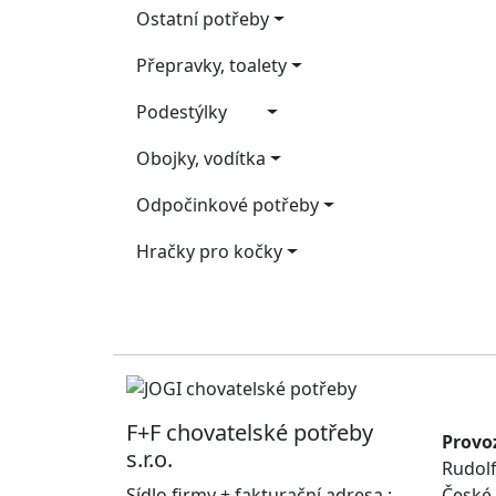
Ostatní potřeby
Přepravky, toalety
Podestýlky
Obojky, vodítka
Odpočinkové potřeby
Hračky pro kočky
F+F chovatelské potřeby
Provo
s.r.o.
Rudolf
Sídlo firmy + fakturační adresa :
České 