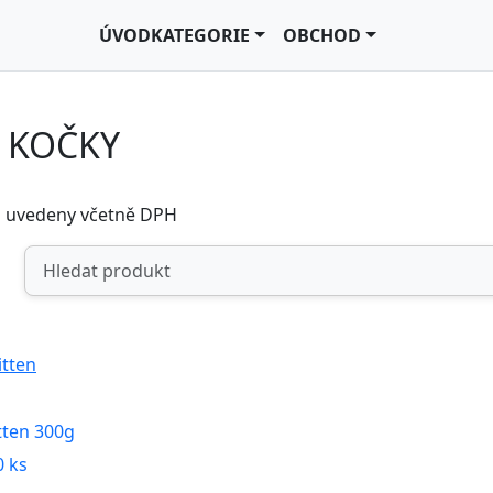
ÚVOD
KATEGORIE
OBCHOD
 KOČKY
u uvedeny včetně DPH
tten 300g
 ks