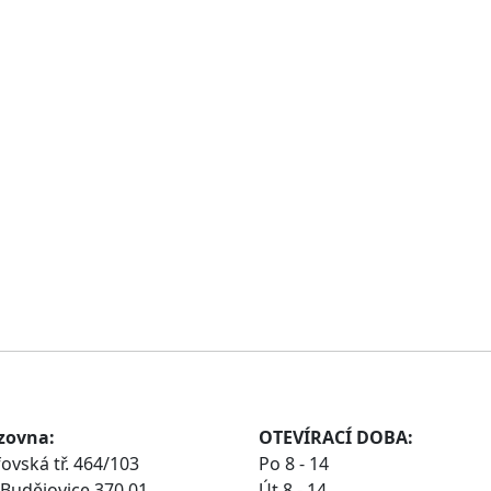
zovna:
OTEVÍRACÍ DOBA:
ovská tř. 464/103
Po 8 - 14
Budějovice 370 01
Út 8 - 14