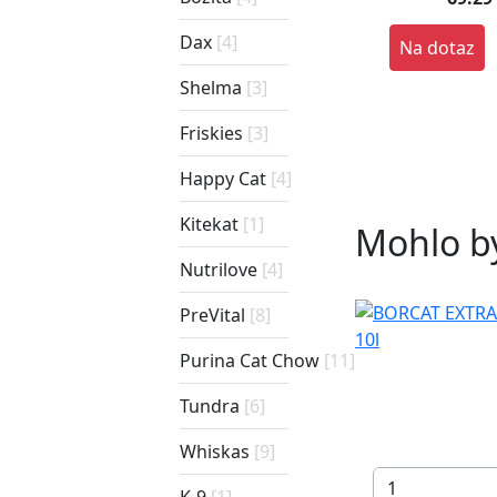
Dax
[4]
Na dotaz
Shelma
[3]
Friskies
[3]
Happy Cat
[4]
Kitekat
[1]
Mohlo by
Nutrilove
[4]
PreVital
[8]
Purina Cat Chow
[11]
Tundra
[6]
Whiskas
[9]