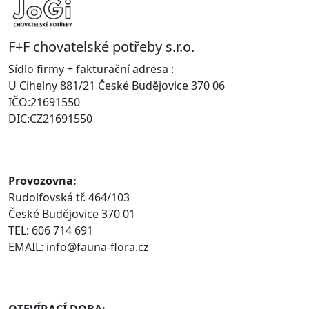
F+F chovatelské potřeby s.r.o.
Sídlo firmy + fakturační adresa :
U Cihelny 881/21 České Budějovice 370 06
IČO:21691550
DIC:CZ21691550
Provozovna:
Rudolfovská tř. 464/103
České Budějovice 370 01
TEL: 606 714 691
EMAIL: info@fauna-flora.cz
OTEVÍRACÍ DOBA: