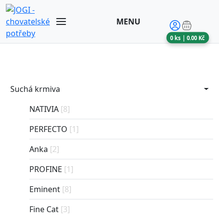
MENU
0
ks |
0.00
Kč
Suchá krmiva
NATIVIA
[8]
PERFECTO
[1]
Anka
[2]
PROFINE
[1]
Eminent
[8]
Fine Cat
[3]