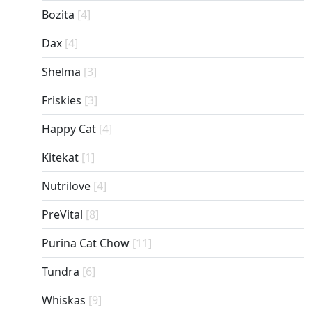
Bozita
[4]
Dax
[4]
Shelma
[3]
Friskies
[3]
Happy Cat
[4]
Kitekat
[1]
Nutrilove
[4]
PreVital
[8]
Purina Cat Chow
[11]
Tundra
[6]
Whiskas
[9]