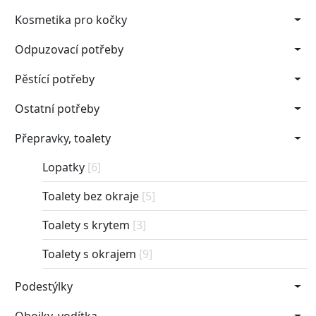
Kosmetika pro kočky
Odpuzovací potřeby
Pěstící potřeby
Ostatní potřeby
Přepravky, toalety
Lopatky
[6]
Toalety bez okraje
[5]
Toalety s krytem
[3]
Toalety s okrajem
[9]
Podestýlky