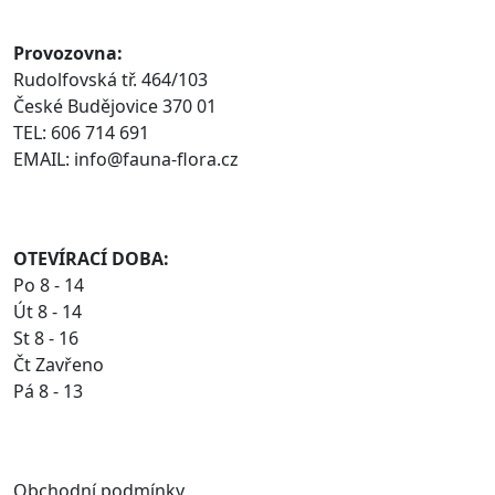
Provozovna:
Rudolfovská tř. 464/103
České Budějovice 370 01
TEL: 606 714 691
EMAIL: info@fauna-flora.cz
OTEVÍRACÍ DOBA:
Po 8 - 14
Út 8 - 14
St 8 - 16
Čt Zavřeno
Pá 8 - 13
Obchodní podmínky