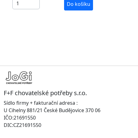
Do košíku
F+F chovatelské potřeby s.r.o.
Sídlo firmy + fakturační adresa :
U Cihelny 881/21 České Budějovice 370 06
IČO:21691550
DIC:CZ21691550