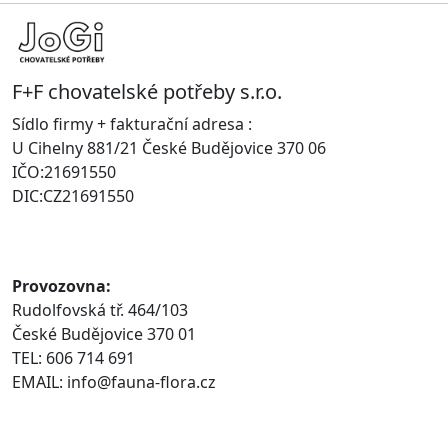
F+F chovatelské potřeby s.r.o.
Sídlo firmy + fakturační adresa :
U Cihelny 881/21 České Budějovice 370 06
IČO:21691550
DIC:CZ21691550
Provozovna:
Rudolfovská tř. 464/103
České Budějovice 370 01
TEL: 606 714 691
EMAIL: info@fauna-flora.cz