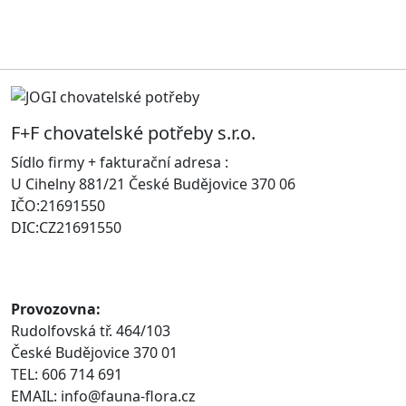
F+F chovatelské potřeby s.r.o.
Sídlo firmy + fakturační adresa :
U Cihelny 881/21 České Budějovice 370 06
IČO:21691550
DIC:CZ21691550
Provozovna:
Rudolfovská tř. 464/103
České Budějovice 370 01
TEL: 606 714 691
EMAIL: info@fauna-flora.cz