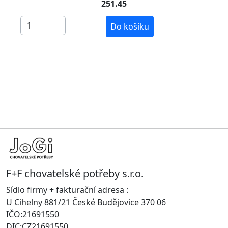
251.45
Do košíku
F+F chovatelské potřeby s.r.o.
Sídlo firmy + fakturační adresa :
U Cihelny 881/21 České Budějovice 370 06
IČO:21691550
DIC:CZ21691550