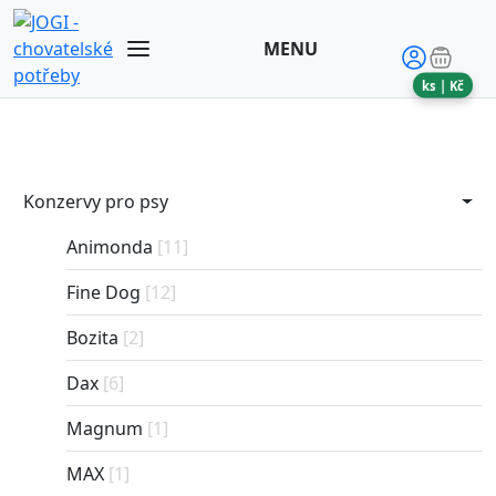
MENU
ks |
Kč
Konzervy pro psy
Animonda
[11]
Fine Dog
[12]
Bozita
[2]
Dax
[6]
Magnum
[1]
MAX
[1]