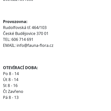
Provozovna:
Rudolfovská tř. 464/103
České Budějovice 370 01
TEL: 606 714 691
EMAIL: info@fauna-flora.cz
OTEVÍRACÍ DOBA:
Po 8 - 14
Út 8 - 14
St 8 - 16
Čt Zavřeno
Pá 8 - 13