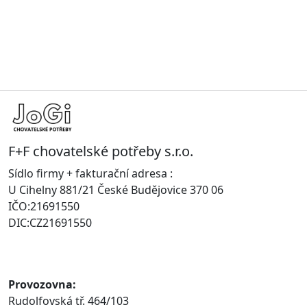
F+F chovatelské potřeby s.r.o.
Sídlo firmy + fakturační adresa :
U Cihelny 881/21 České Budějovice 370 06
IČO:21691550
DIC:CZ21691550
Provozovna:
Rudolfovská tř. 464/103