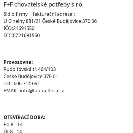
F+F chovatelské potřeby s.r.o.
Sídlo firmy + fakturační adresa :
U Cihelny 881/21 České Budějovice 370 06
IČO:21691550
DIC:CZ21691550
Provozovna:
Rudolfovská tř. 464/103
České Budějovice 370 01
TEL: 606 714 691
EMAIL: info@fauna-flora.cz
OTEVÍRACÍ DOBA:
Po 8 - 14
Út 8 - 14