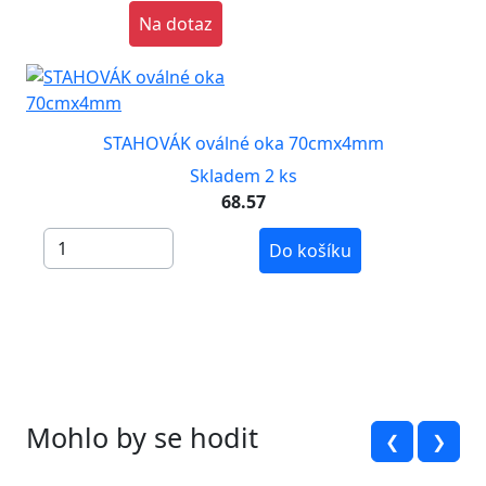
Na dotaz
STAHOVÁK oválné oka 70cmx4mm
Skladem 2 ks
68.57
Do košíku
Mohlo by se hodit
❮
❯