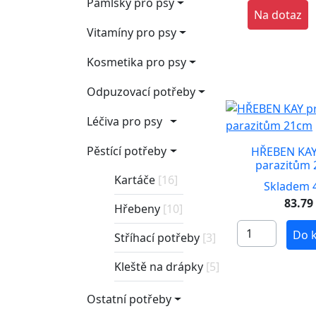
Pamlsky pro psy
Na dotaz
Vitamíny pro psy
Kosmetika pro psy
Odpuzovací potřeby
Léčiva pro psy
Pěstící potřeby
HŘEBEN KAY
parazitům
Kartáče
[16]
Skladem 4
83.79
Hřebeny
[10]
Do 
Stříhací potřeby
[3]
Kleště na drápky
[5]
Ostatní potřeby