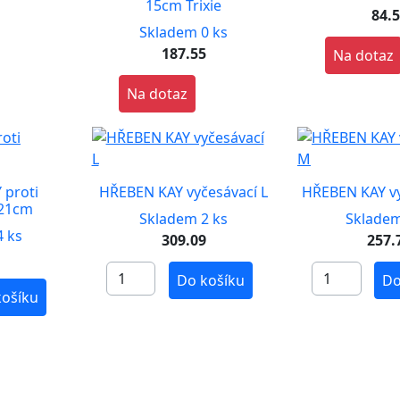
15cm Trixie
84.
Skladem 0 ks
187.55
Na dotaz
Na dotaz
 proti
HŘEBEN KAY vyčesávací L
HŘEBEN KAY v
 21cm
Skladem 2 ks
Skladem
 ks
309.09
257.
Do košíku
Do
košíku