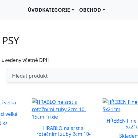
ÚVOD
KATEGORIE
OBCHOD
 PSY
u uvedeny včetně DPH
cí velká
HŘEBEN Fine 
 ks
5x21
HRABLO na srst s
rotačními zuby 2cm 10-
Skladem