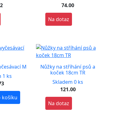
52
74.00
Na dotaz
yčesávací M
Nůžky na stříhání psů a
koček 18cm TR
 1 ks
Skladem 0 ks
73
121.00
 košíku
Na dotaz