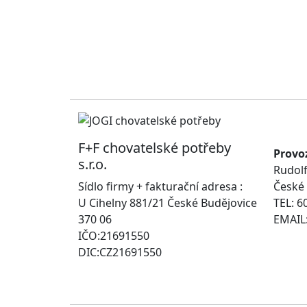
F+F chovatelské potřeby
Provo
s.r.o.
Rudolf
Sídlo firmy + fakturační adresa :
České 
U Cihelny 881/21 České Budějovice
TEL: 6
370 06
EMAIL:
IČO:21691550
DIC:CZ21691550