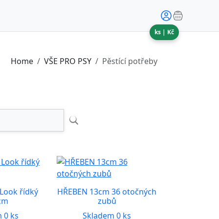
ks |
Kč
Home
VŠE PRO PSY
Pěstící potřeby
Look řídký
HŘEBEN 13cm 36 otočných
cm
zubů
 0 ks
Skladem 0 ks