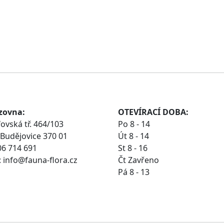
zovna:
OTEVÍRACÍ DOBA:
ovská tř. 464/103
Po 8 - 14
Budějovice 370 01
Út 8 - 14
06 714 691
St 8 - 16
 info@fauna-flora.cz
Čt Zavřeno
Pá 8 - 13