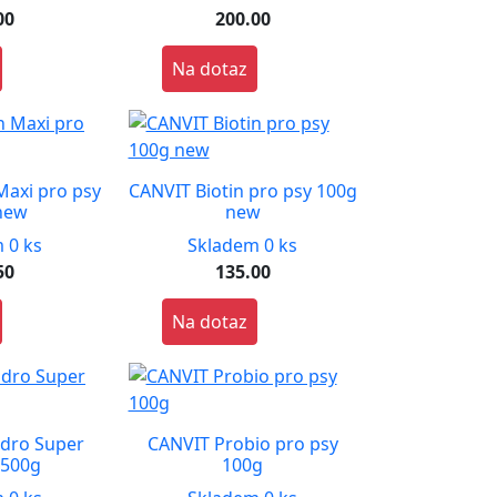
00
200.00
Na dotaz
Maxi pro psy
CANVIT Biotin pro psy 100g
new
new
 0 ks
Skladem 0 ks
50
135.00
Na dotaz
dro Super
CANVIT Probio pro psy
 500g
100g