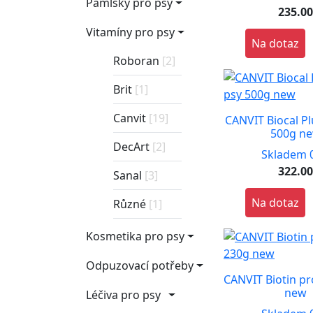
Pamlsky pro psy
235.0
Vitamíny pro psy
Na dotaz
Roboran
[2]
Brit
[1]
Canvit
[19]
CANVIT Biocal Pl
500g n
DecArt
[2]
Skladem 0
322.0
Sanal
[3]
Na dotaz
Různé
[1]
Kosmetika pro psy
Odpuzovací potřeby
CANVIT Biotin pr
new
Léčiva pro psy