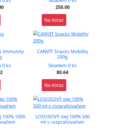
 0 ks
Skladem 0 ks
00
250.00
Na dotaz
s Immunity
CANVIT Snacks Mobility
g
200g
 0 ks
Skladem 0 ks
72
80.64
Na dotaz
j 100% 1000
LOSOSOVÝ olej 100% 500
kovačem
ml s rozprašovačem