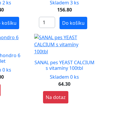
 2 ks
Skladem 3 ks
40
156.80
 košíku
Do košíku
hondro 6
let
SANAL pes YEAST CALCIUM
s vitamíny 100tbl
 0 ks
00
Skladem 0 ks
64.30
Na dotaz