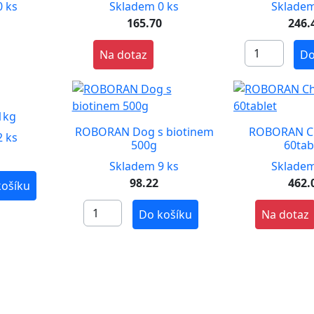
 ks
Skladem 0 ks
Skladem
0
165.70
246.
Na dotaz
Do
1kg
ROBORAN Dog s biotinem
ROBORAN C
 ks
500g
60tab
Skladem 9 ks
Skladem
98.22
462.
košíku
Do košíku
Na dotaz