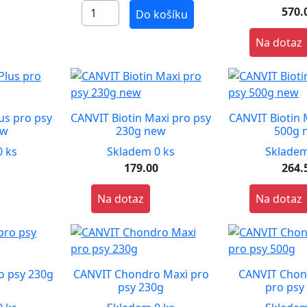
0
570.
Do košíku
Na dotaz
us pro psy
CANVIT Biotin Maxi pro psy
CANVIT Biotin 
ew
230g new
500g 
 ks
Skladem 0 ks
Skladem
0
179.00
264.
Na dotaz
Na dotaz
o psy 230g
CANVIT Chondro Maxi pro
CANVIT Chon
psy 230g
pro psy