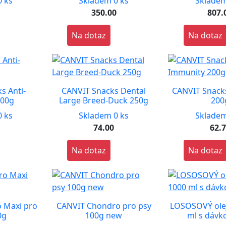
 ks
Skladem 0 ks
Skladem
0
350.00
807.
Na dotaz
Na dotaz
s Anti-
CANVIT Snacks Dental
CANVIT Snack
200g
Large Breed-Duck 250g
200
 ks
Skladem 0 ks
Skladem
74.00
62.
Na dotaz
Na dotaz
 Maxi pro
CANVIT Chondro pro psy
LOSOSOVÝ ole
0g
100g new
ml s dáv