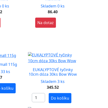
 0 ks
Skladem 0 ks
32
86.40
Na dotaz
mall 115g
EUKALYPTOVÉ tyčinky
 33 ks
10cm dóza 30ks Bow Wow
27
Skladem 3 ks
345.52
 košíku
Do košíku