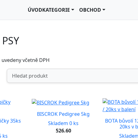
ÚVOD
KATEGORIE
OBCHOD
 PSY
u uvedeny včetně DPH
BISCROK Pedigree 5kg
čky 35ks
BOTA bůvolí 12
Skladem 0 ks
20ks v b
526.60
 ks
Skladem