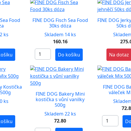
 Sea Food
FINE DOG Fisch Sea Food
FINE DOG Jerky 
za
30ks dóza
50ks 
2 ks
Skladem 14 ks
Skladem
6
160.16
275.
košíku
Do košíku
Na dotaz
y Kostička
FINE DOG Ba
 500g
váleček M
FINE DOG Bakery Mini
kostička s vůní vanilky
0 ks
Skladem
500g
72.
Skladem 22 ks
72.80
košíku
Do