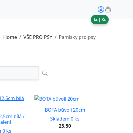
ks |
Kč
Home
VŠE PRO PSY
Pamlsky pro psy
BOTA bůvolí 20cm
,5cm bílá /
Skladem 0 ks
alení
25.50
 0 ks