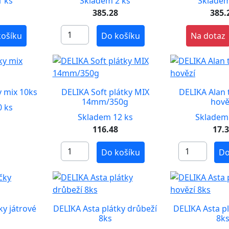
 ks
Skladem 2 ks
Skladem
8
385.28
385.
košíku
Do košíku
Na dotaz
 mix 10ks
DELIKA Soft plátky MIX
DELIKA Alan 
14mm/350g
hově
 ks
Skladem 12 ks
Skladem
116.48
17.
Do košíku
Do
ky játrové
DELIKA Asta plátky drůbeží
DELIKA Asta pl
8ks
8k