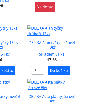
 0 ks
28
Na dotaz
tyčky 13ks
DELIKA Alan tyčky drůbeží
zí
13ks
 54 ks
Skladem 91 ks
36
17.36
 košíku
Do košíku
átky hovězí
DELIKA Asta plátky játrové
s
8ks