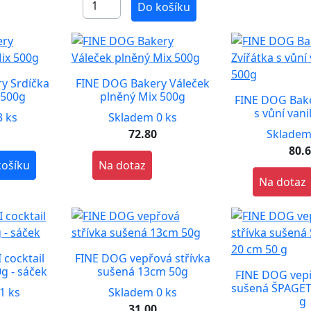
Do košíku
y Srdíčka
FINE DOG Bakery Váleček
 500g
plněný Mix 500g
FINE DOG Bake
s vůní vani
 ks
Skladem 0 ks
72.80
Skladem
80.
košíku
Na dotaz
Na dotaz
cocktail
FINE DOG vepřová střívka
g - sáček
sušená 13cm 50g
FINE DOG vepř
sušená ŠPAGET
1 ks
Skladem 0 ks
g
31.00