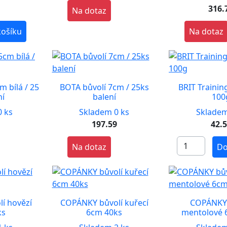
4
316.
Na dotaz
košíku
Na dotaz
m bílá / 25
BOTA bůvolí 7cm / 25ks
BRIT Traini
ní
balení
100
 ks
Skladem 0 ks
Skladem
9
197.59
42.
Na dotaz
Do
í hovězí
COPÁNKY bůvolí kuřecí
COPÁNKY 
ks
6cm 40ks
mentolové 