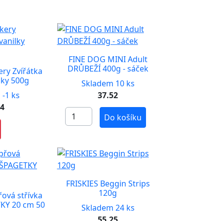
FINE DOG MINI Adult
DRŮBEŽÍ 400g - sáček
ry Zvířátka
lky 500g
Skladem 10 ks
 -1 ks
37.52
64
Do košíku
FRISKIES Beggin Strips
120g
ová střívka
KY 20 cm 50
Skladem 24 ks
55.25