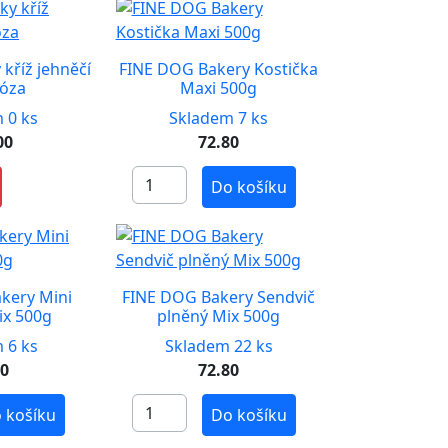
kříž jehněčí
FINE DOG Bakery Kostička
dóza
Maxi 500g
 0 ks
Skladem 7 ks
00
72.80
Do košíku
kery Mini
FINE DOG Bakery Sendvič
ix 500g
plněný Mix 500g
 6 ks
Skladem 22 ks
80
72.80
 košíku
Do košíku