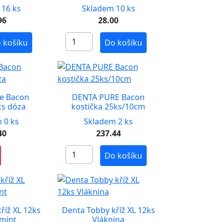
 16 ks
Skladem 10 ks
96
28.00
 košíku
Do košíku
e Bacon
DENTA PURE Bacon
ks dóza
kostička 25ks/10cm
 0 ks
Skladem 2 ks
40
237.44
Do košíku
říž XL 12ks
Denta Tobby kříž XL 12ks
mint
Vláknina