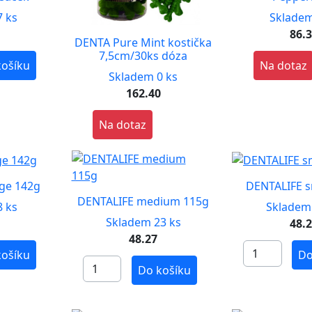
 ks
Skladem
4
86.
DENTA Pure Mint kostička
7,5cm/30ks dóza
košíku
Na dotaz
Skladem 0 ks
162.40
Na dotaz
ge 142g
DENTALIFE s
DENTALIFE medium 115g
 ks
Skladem
Skladem 23 ks
48.
48.27
košíku
Do
Do košíku