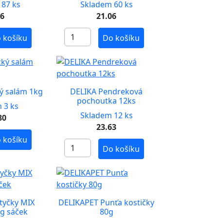
 87 ks
Skladem 60 ks
06
21.06
 košíku
Do košíku
ý salám 1kg
DELIKA Pendreková
pochoutka 12ks
 3 ks
Skladem 12 ks
80
23.63
 košíku
Do košíku
 tyčky MIX
DELIKAPET Punťa kostičky
g sáček
80g