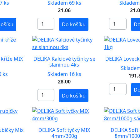
7 ks
Skladem 69 ks
Skladem
21.06
21.
košíku
Do košíku
Do
 kříže MIX
DELIKA Kalciové tyčinky se
DELIKA Loveck
slaninou 4ks
Skladem
 ks
Skladem 16 ks
191.
28.00
Do
Do košíku
ubičky Mix
DELIKA Soft tyčky MIX
DELIKA Soft
4mm/300g
8mm/1000