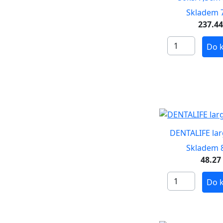
Skladem 7
237.4
Do 
DENTALIFE lar
Skladem 8
48.27
Do 