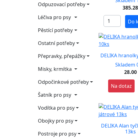
Skladem 1
Odpuzovací potřeby
385.2
Léčiva pro psy
Do 
Pěstící potřeby
Ostatní potřeby
DELIKA hranolky
Přepravky, přepážky
Skladem 0
Misky, krmítka
28.00
Odpočinkové potřeby
Na dotaz
Šatník pro psy
Vodítka pro psy
Obojky pro psy
DELIKA Alan tyč
13ks
Postroje pro psy