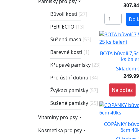
Pamlsky pro psy
307.8
Bůvolí kosti
[27]
Do 
PERFECTO
[13]
Sušená masa
[53]
Barevné kosti
[1]
BOTA bůvolí 7,5c
ks bale
Křupavé pamlsky
[23]
Skladem 0
249.9
Pro ústní dutinu
[34]
Na dotaz
Žvýkací pamlsky
[57]
Sušené pamlsky
[25]
Vitamíny pro psy
COPÁNKY bůvol
6cm 40
Kosmetika pro psy