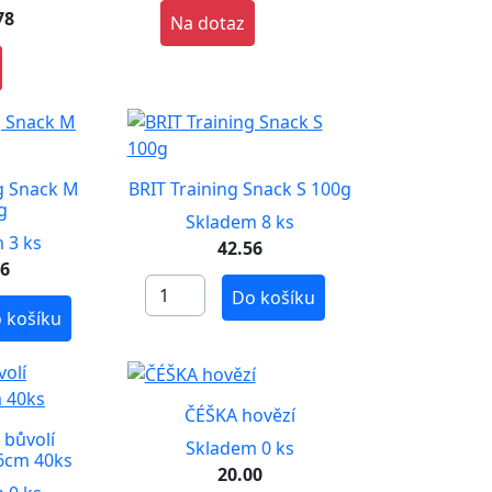
78
Na dotaz
ng Snack M
BRIT Training Snack S 100g
g
Skladem 8 ks
 3 ks
42.56
56
Do košíku
 košíku
ČÉŠKA hovězí
bůvolí
Skladem 0 ks
6cm 40ks
20.00