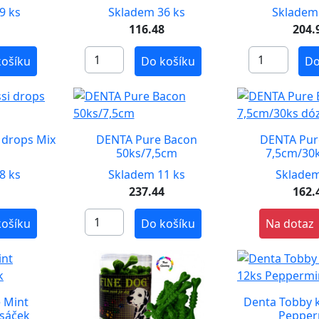
9 ks
Skladem 36 ks
Skladem
116.48
204.
košíku
Do košíku
Do
 drops Mix
DENTA Pure Bacon
DENTA Pur
50ks/7,5cm
7,5cm/30
8 ks
Skladem 11 ks
Skladem
237.44
162.
košíku
Do košíku
Na dotaz
 Mint
Denta Tobby k
 sáček
Pepper