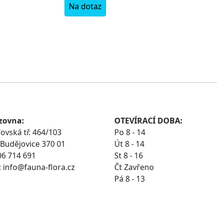
Na dotaz
zovna:
OTEVÍRACÍ DOBA:
ovská tř. 464/103
Po 8 - 14
Budějovice 370 01
Út 8 - 14
06 714 691
St 8 - 16
 info@fauna-flora.cz
Čt Zavřeno
Pá 8 - 13