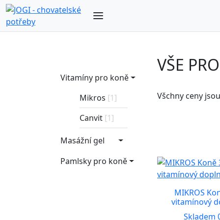
VŠE PR
Vitamíny pro koně
Všchny ceny jso
Mikros
[1]
Canvit
[1]
Masážní gel
Pamlsky pro koně
MIKROS Kon
vitamínový d
Skladem 0