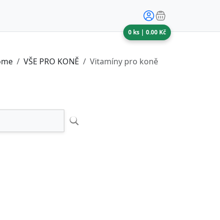
0
ks |
0.00
Kč
ome
VŠE PRO KONĚ
Vitamíny pro koně