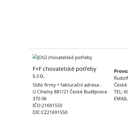
F+F chovatelské potřeby
Provo
s.r.o.
Rudolf
Sídlo firmy + fakturační adresa :
České 
U Cihelny 881/21 České Budějovice
TEL: 6
370 06
EMAIL:
IČO:21691550
DIC:CZ21691550