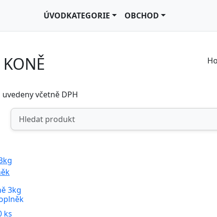
ÚVOD
KATEGORIE
OBCHOD
O KONĚ
H
u uvedeny včetně DPH
ě 3kg
oplněk
 ks