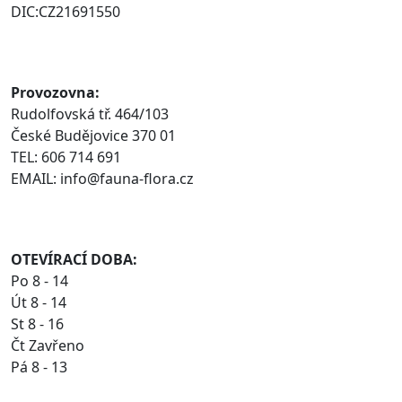
DIC:CZ21691550
Provozovna:
Rudolfovská tř. 464/103
České Budějovice 370 01
TEL: 606 714 691
EMAIL: info@fauna-flora.cz
OTEVÍRACÍ DOBA:
Po 8 - 14
Út 8 - 14
St 8 - 16
Čt Zavřeno
Pá 8 - 13