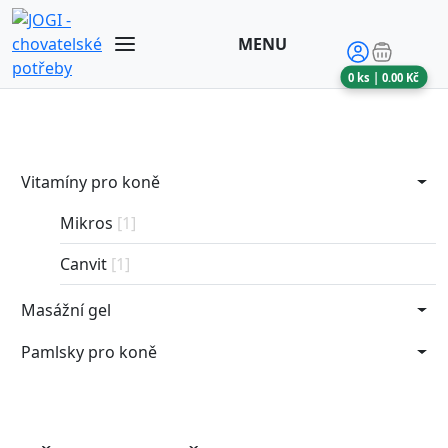
MENU
0
ks |
0.00
Kč
Vitamíny pro koně
Mikros
[1]
Canvit
[1]
Masážní gel
Pamlsky pro koně