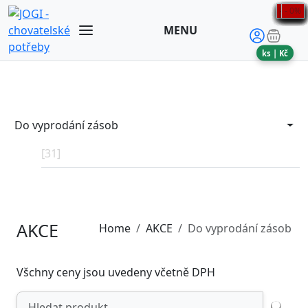
- 55%
- 62%
- 55%
- 60%
- 60%
- 62%
- 62%
- 55%
- 65%
- 66%
- 0%
- 0%
- 0%
- 0%
- 0%
- 0%
- 0%
- 0%
- 0%
MENU
ks |
Kč
Do vyprodání zásob
[31]
AKCE
Home
AKCE
Do vyprodání zásob
Všchny ceny jsou uvedeny včetně DPH