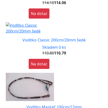
114.10
114.06
Na dotaz
Vodítko Classic 200cm/20mm šedé
Skladem 0 ks
110.80
110.79
Na dotaz
Vodítko Maskáč 100cm/12mm