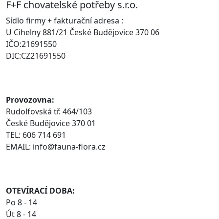
F+F chovatelské potřeby s.r.o.
Sídlo firmy + fakturační adresa :
U Cihelny 881/21 České Budějovice 370 06
IČO:21691550
DIC:CZ21691550
Provozovna:
Rudolfovská tř. 464/103
České Budějovice 370 01
TEL: 606 714 691
EMAIL: info@fauna-flora.cz
OTEVÍRACÍ DOBA:
Po 8 - 14
Út 8 - 14