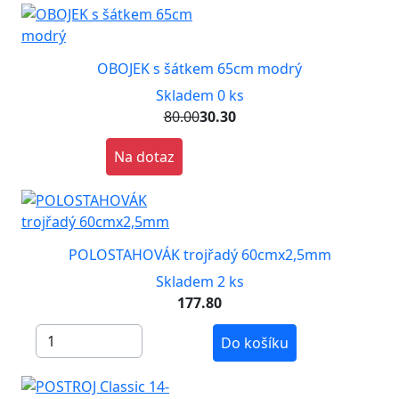
OBOJEK s šátkem 65cm modrý
Skladem 0 ks
80.00
30.30
Na dotaz
POLOSTAHOVÁK trojřadý 60cmx2,5mm
Skladem 2 ks
177.80
Do košíku