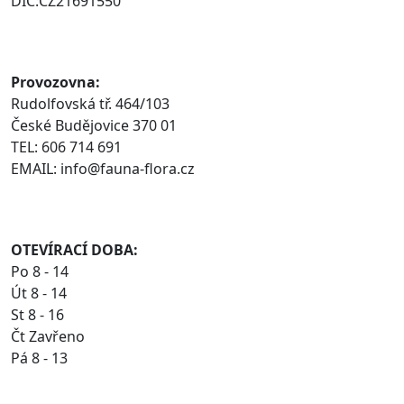
DIC:CZ21691550
Provozovna:
Rudolfovská tř. 464/103
České Budějovice 370 01
TEL: 606 714 691
EMAIL: info@fauna-flora.cz
OTEVÍRACÍ DOBA:
Po 8 - 14
Út 8 - 14
St 8 - 16
Čt Zavřeno
Pá 8 - 13