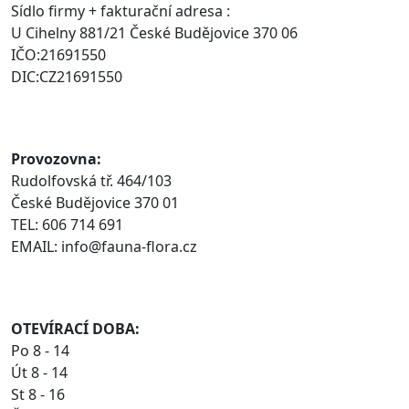
Sídlo firmy + fakturační adresa :
U Cihelny 881/21 České Budějovice 370 06
IČO:21691550
DIC:CZ21691550
Provozovna:
Rudolfovská tř. 464/103
České Budějovice 370 01
TEL: 606 714 691
EMAIL: info@fauna-flora.cz
OTEVÍRACÍ DOBA:
Po 8 - 14
Út 8 - 14
St 8 - 16