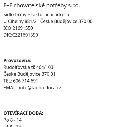
F+F chovatelské potřeby s.r.o.
Sídlo firmy + fakturační adresa :
U Cihelny 881/21 České Budějovice 370 06
IČO:21691550
DIC:CZ21691550
Provozovna:
Rudolfovská tř. 464/103
České Budějovice 370 01
TEL: 606 714 691
EMAIL: info@fauna-flora.cz
OTEVÍRACÍ DOBA:
Po 8 - 14
Út 8 - 14