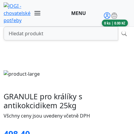
MENU
0
ks |
0.00
Kč
GRANULE pro králíky s
antikokcidikem 25kg
Všchny ceny jsou uvedeny včetně DPH
498.40