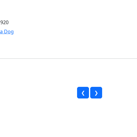
1920
a Dog
❮
❯