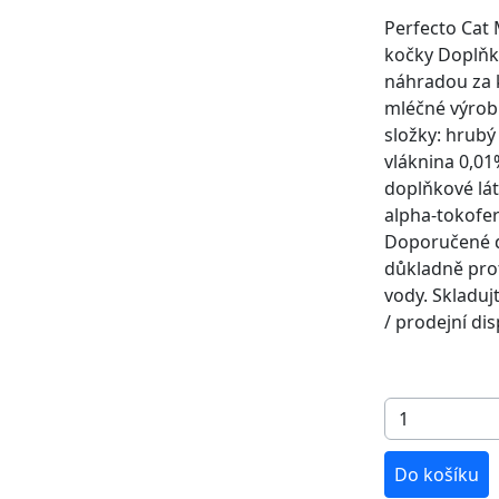
Perfecto Cat
kočky Doplňk
náhradou za k
mléčné výrobk
složky: hrubý
vláknina 0,01
doplňkové látk
alpha-tokofer
Doporučené d
důkladně prot
vody. Skladuj
/ prodejní dis
Do košíku