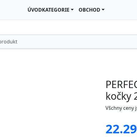
ÚVOD
KATEGORIE
OBCHOD
PERFEC
kočky 
Všchny ceny 
22.29