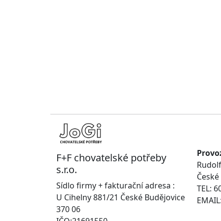
Provo
F+F chovatelské potřeby
Rudolf
s.r.o.
České 
Sídlo firmy + fakturační adresa :
TEL: 6
U Cihelny 881/21 České Budějovice
EMAIL:
370 06
IČO:21691550