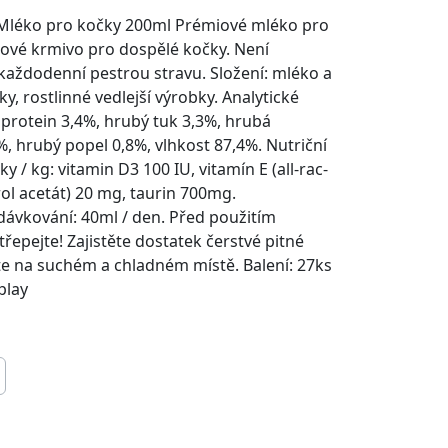
 Mléko pro kočky 200ml Prémiové mléko pro
ové krmivo pro dospělé kočky. Není
aždodenní pestrou stravu. Složení: mléko a
y, rostlinné vedlejší výrobky. Analytické
 protein 3,4%, hrubý tuk 3,3%, hrubá
%, hrubý popel 0,8%, vlhkost 87,4%. Nutriční
y / kg: vitamin D3 100 IU, vitamín E (all-rac-
ol acetát) 20 mg, taurin 700mg.
ávkování: 40ml / den. Před použitím
řepejte! Zajistěte dostatek čerstvé pitné
te na suchém a chladném místě. Balení: 27ks
play