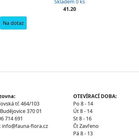
Skladem 0 ks
41.20
Na dotaz
zovna:
OTEVÍRACÍ DOBA:
ovská tř. 464/103
Po 8 - 14
Budějovice 370 01
Út 8 - 14
06 714 691
St 8 - 16
 info@fauna-flora.cz
Čt Zavřeno
Pá 8 - 13