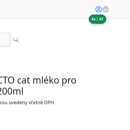
ks |
Kč
TO cat mléko pro
200ml
jsou uvedeny včetně DPH