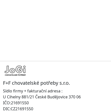
F+F chovatelské potřeby s.r.o.
Sídlo firmy + fakturační adresa :
U Cihelny 881/21 České Budějovice 370 06
IČO:21691550
DIC:CZ21691550