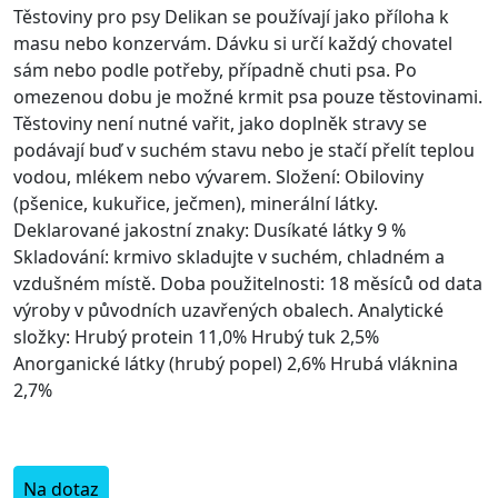
Těstoviny pro psy Delikan se používají jako příloha k
masu nebo konzervám. Dávku si určí každý chovatel
sám nebo podle potřeby, případně chuti psa. Po
omezenou dobu je možné krmit psa pouze těstovinami.
Těstoviny není nutné vařit, jako doplněk stravy se
podávají buď v suchém stavu nebo je stačí přelít teplou
vodou, mlékem nebo vývarem. Složení: Obiloviny
(pšenice, kukuřice, ječmen), minerální látky.
Deklarované jakostní znaky: Dusíkaté látky 9 %
Skladování: krmivo skladujte v suchém, chladném a
vzdušném místě. Doba použitelnosti: 18 měsíců od data
výroby v původních uzavřených obalech. Analytické
složky: Hrubý protein 11,0% Hrubý tuk 2,5%
Anorganické látky (hrubý popel) 2,6% Hrubá vláknina
2,7%
Na dotaz