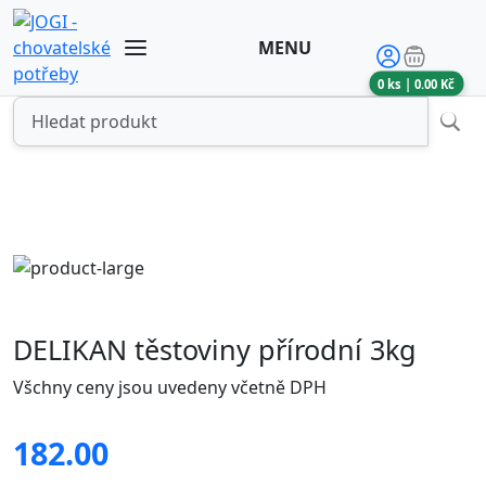
MENU
0
ks |
0.00
Kč
DELIKAN těstoviny přírodní 3kg
Všchny ceny jsou uvedeny včetně DPH
182.00