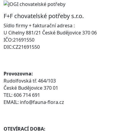
F+F chovatelské potřeby s.r.o.
Sídlo firmy + fakturační adresa :
U Cihelny 881/21 České Budějovice 370 06
IČO:21691550
DIC:CZ21691550
Provozovna:
Rudolfovská tř. 464/103
České Budějovice 370 01
TEL: 606 714 691
EMAIL: info@fauna-flora.cz
OTEVÍRACÍ DOBA: