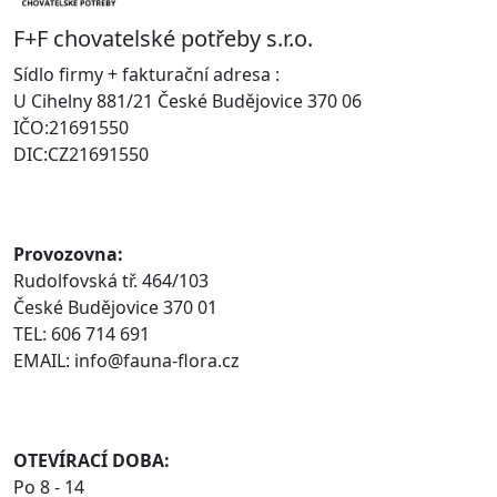
F+F chovatelské potřeby s.r.o.
Sídlo firmy + fakturační adresa :
U Cihelny 881/21 České Budějovice 370 06
IČO:21691550
DIC:CZ21691550
Provozovna:
Rudolfovská tř. 464/103
České Budějovice 370 01
TEL: 606 714 691
EMAIL: info@fauna-flora.cz
OTEVÍRACÍ DOBA:
Po 8 - 14