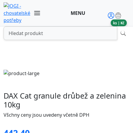
MENU
ks |
Kč
DAX Cat granule drůbež a zelenina
10kg
Všchny ceny jsou uvedeny včetně DPH
442.40