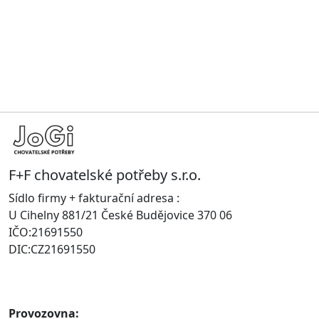
F+F chovatelské potřeby s.r.o.
Sídlo firmy + fakturační adresa :
U Cihelny 881/21 České Budějovice 370 06
IČO:21691550
DIC:CZ21691550
Provozovna: