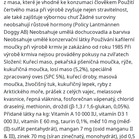
z masa, které je vhodné ke konzumaci člověkem Použití
čertvého masa při výrobě zvyšuje nejen stravitelnost,
ale také zajišťuje výbornou chuť Žádné suroviny
neobsahují růstové hormony (Policy Lantmännen
Doggy AB) Neobsahuje umělá dochucovadla a barviva
Neobsahuje umělé konzervační látky Používání kafilerní
moučky při výrobě krmiv je zakázáno od roku 1985 Při
výrobě krmiva nejsou prováděny pokusy na zvířatech
Složení: Kuřecí maso, pekařská pšeničná moučka, rýže,
kukuřičná moučka, losí maso (5,2%), speciálně
zpracovaný oves (SPC 5%), kuřecí droby, masová
moučka, živočišný tuk, kukuřičný lepek, ryby z
Arktického moře, prášek z celých vajec, melassové
kvasnice, řepná vláknina, fosforečnan vápenatý, chlorid
draselný, methionin, droždí (β-1,3 / 1,6-glukan, 0,05%).
Přidané látky na kg: Vitamín A 10 000 IU, vitamín D3 1
000 IU, vitamín E 60 mg, taurin 0,1%, měď 10 mg (měď-
(II)-sulfát pentahydrát), mangan 7 mg (oxid manganu II
& III), zinek 70 mg (síran zinečnatý, monohydrát), jód 0,5