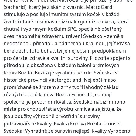
(sacharid), který je získán z kvasnic. MacroGard
stimuluje a posiluje imunitní systém koček v každé
životní etapě Losí maso nízkoalergenní surovina, která
chutná i vybíravým kočkám SPC, speciálně ošetřený
oves napomáhá zdravému trávení Švédsko – země s
nedotčenou přírodou a nádhernou krajinou, jejíž krása
bere dech. Toto bohatství je nejlepším předpokladem
pro čersté, zdravé a kvalitní suroviny. Filozofie spojení s
přírodou je obsažena v každém balení prémiových
krmiv Bozita. Bozita je vyráběna v srdci Švédska: v
historické provincii Västergötland. Nejlepší maso
promíchané se šrotem a zrny tvoří lahodný základ
různých druhů krmiva Bozita Feline. To, co mají
společné, je prvotřídní kvalita. Švédsko nabízí mnoho
místa pro chov zvířat a výrobu krmiva a zajišťuje, že
jsou použity výhradně prvotřídní suroviny
potravinářské kvality. Kvalita krmiva Bozita - kousek
Švédska: Výhradně ze surovin nejlepší kvality Vyrobeno