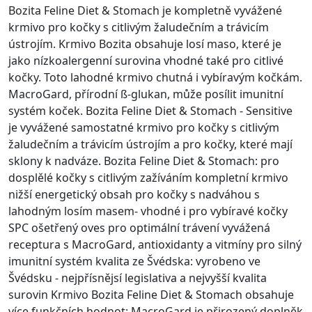
Bozita Feline Diet & Stomach je kompletně vyvážené
krmivo pro kočky s citlivým žaludečním a trávicím
ústrojím. Krmivo Bozita obsahuje losí maso, které je
jako nízkoalergenní surovina vhodné také pro citlivé
kočky. Toto lahodné krmivo chutná i vybíravým kočkám.
MacroGard, přírodní ß-glukan, může posílit imunitní
systém koček. Bozita Feline Diet & Stomach - Sensitive
je vyvážené samostatné krmivo pro kočky s citlivým
žaludečním a trávicím ústrojím a pro kočky, které mají
sklony k nadváze. Bozita Feline Diet & Stomach: pro
dosplělé kočky s citlivým zažíváním kompletní krmivo
nižší energetický obsah pro kočky s nadváhou s
lahodným losím masem- vhodné i pro vybíravé kočky
SPC ošetřený oves pro optimální trávení vyvážená
receptura s MacroGard, antioxidanty a vitmíny pro silný
imunitní systém kvalita ze Švédska: vyrobeno ve
Švédsku - nejpřísnějsí legislativa a nejvyšší kvalita
surovin Krmivo Bozita Feline Diet & Stomach obsahuje
více funkčních hodnot: MacroGard je přirozený doplněk