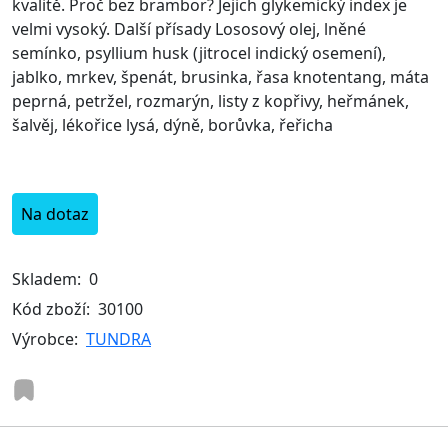
kvalitě. Proč bez brambor? Jejich glykemický index je
velmi vysoký. Další přísady Lososový olej, lněné
semínko, psyllium husk (jitrocel indický osemení),
jablko, mrkev, špenát, brusinka, řasa knotentang, máta
peprná, petržel, rozmarýn, listy z kopřivy, heřmánek,
šalvěj, lékořice lysá, dýně, borůvka, řeřicha
Na dotaz
Skladem:
0
Kód zboží:
30100
Výrobce:
TUNDRA