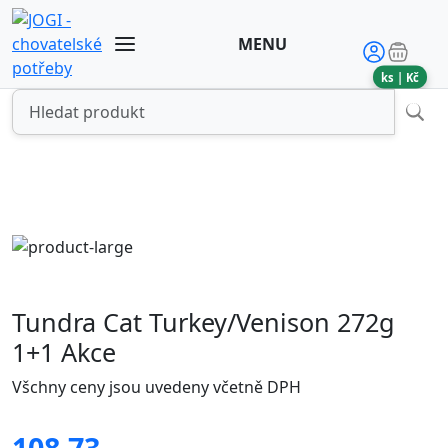
MENU
ks |
Kč
Tundra Cat Turkey/Venison 272g
1+1 Akce
Všchny ceny jsou uvedeny včetně DPH
108.73