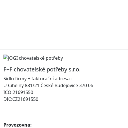
F+F chovatelské potřeby s.r.o.
Sídlo firmy + fakturační adresa :
U Cihelny 881/21 České Budějovice 370 06
IČO:21691550
DIC:CZ21691550
Provozovna: