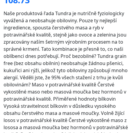
Naše produktová řada Tundra je nutričně fyziologicky
vyvážená a neobsahuje obiloviny. Pouze ty nejlepší
ingredience, spousta čerstvého masa a ryb v
potravinářské kvalitě, stejně jako ovoce a zelenina jsou
zpracovány naším šetrným výrobním procesem na to
správné krmení. Tato kombinace je přesně to, co naši
oblíbenci dnes potřebují. Proč bezobilné? Tundra grain
free (bez obsahu obilnin) neobsahuje žádnou pšenici,
kukuřici ani rýži, jelikož tyto obiloviny způsobují mnoho
alergií. Věděli jste, že 95% všech stažení z trhu je kvůli
obilovinám? Maso v potravinářské kvalitě Čerstvé
vykostěné maso nebo masová moučka bez hormonů v
potravinářské kvalitě. Přiměřené hodnoty bílkovin
Vysoká stravitelnost bílkovin v důsledku vysokého
obsahu čerstvého masa a masové moučky. Volně žijící
losos v potravinářské kvalitě Čerstvé vykostěné maso z
lososa a masová moučka bez hormonů v potravinářské