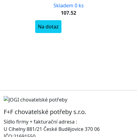
Skladem 0 ks
107.52
Na dotaz
F+F chovatelské potřeby s.r.o.
Sídlo firmy + fakturační adresa :
U Cihelny 881/21 České Budějovice 370 06
IČO:21691550