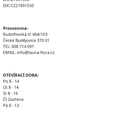
DIC:CZ21691550
Provozovna:
Rudolfovská tř. 464/103
České Budějovice 370 01
TEL: 606 714 691
EMAIL: info@fauna-flora.cz
OTEVÍRACÍ DOBA:
Po 8 - 14
Út 8 - 14
St 8 - 16
Čt Zavřeno
Pá 8 - 13