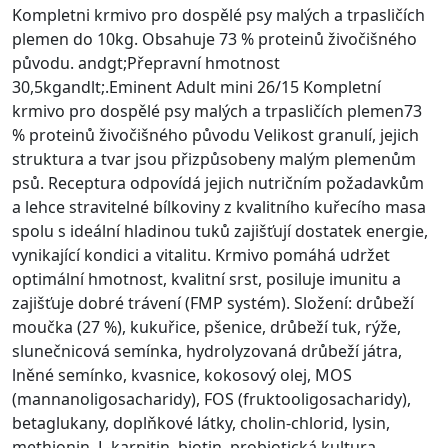
Kompletni krmivo pro dospělé psy malých a trpasličích
plemen do 10kg. Obsahuje 73 % proteinů živočišného
původu. andgt;Přepravní hmotnost
30,5kgandlt;.Eminent Adult mini 26/15 Kompletní
krmivo pro dospělé psy malých a trpasličích plemen73
% proteinů živočišného původu Velikost granulí, jejich
struktura a tvar jsou přizpůsobeny malým plemenům
psů. Receptura odpovídá jejich nutričním požadavkům
a lehce stravitelné bílkoviny z kvalitního kuřecího masa
spolu s ideální hladinou tuků zajišťují dostatek energie,
vynikající kondici a vitalitu. Krmivo pomáhá udržet
optimální hmotnost, kvalitní srst, posiluje imunitu a
zajišťuje dobré trávení (FMP systém). Složení: drůbeží
moučka (27 %), kukuřice, pšenice, drůbeží tuk, rýže,
slunečnicová semínka, hydrolyzovaná drůbeží játra,
lněné semínko, kvasnice, kokosový olej, MOS
(mannanoligosacharidy), FOS (fruktooligosacharidy),
betaglukany, doplňkové látky, cholin-chlorid, lysin,
methionin, L-karnitin, biotin, probiotická kultura.