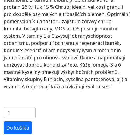
protein 26 %, tuk 15 % Chrup: ideální velikost granulí
pro dospělé psy malých a trpasličích plemen. Optimální
poměr vápníku a fosforu zajišťuje zdravý chrup.
Imunita: betaglukany, MOS a FOS posilují imunitní
systém. Vitaminy E a C zvyšují obranyschopnost
organismu, podporují ochranu a regeneraci buněk.
Kondice: esenciální aminokyseliny lysin a methionin
jsou důležité pro obnovu svalové tkáně a napomáhají
udržovat dobrou kondici zvířete. Kůže: omega-3 a 6
mastné kyseliny omezují výskyt kožních problémů.
Vitaminy skupiny B (niacin, kyselina pantotenová, aj.) a
vitamin A regenerují kůži a ovlivňují kvalitu srsti.
Do košíku