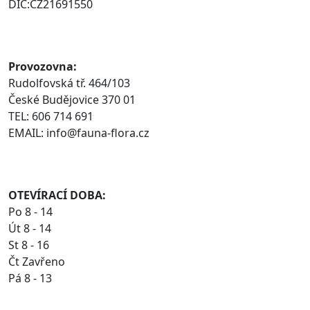
DIC:CZ21691550
Provozovna:
Rudolfovská tř. 464/103
České Budějovice 370 01
TEL: 606 714 691
EMAIL: info@fauna-flora.cz
OTEVÍRACÍ DOBA:
Po 8 - 14
Út 8 - 14
St 8 - 16
Čt Zavřeno
Pá 8 - 13