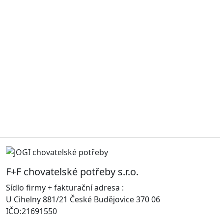
F+F chovatelské potřeby s.r.o.
Sídlo firmy + fakturační adresa :
U Cihelny 881/21 České Budějovice 370 06
IČO:21691550