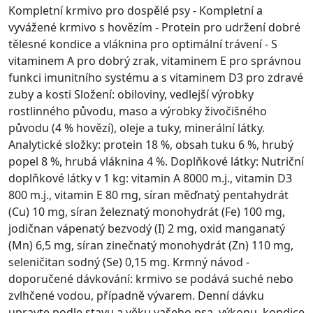
Kompletní krmivo pro dospělé psy - Kompletní a
vyvážené krmivo s hovězím - Protein pro udržení dobré
tělesné kondice a vláknina pro optimální trávení - S
vitaminem A pro dobrý zrak, vitaminem E pro správnou
funkci imunitního systému a s vitaminem D3 pro zdravé
zuby a kosti Složení: obiloviny, vedlejší výrobky
rostlinného původu, maso a výrobky živočišného
původu (4 % hovězí), oleje a tuky, minerální látky.
Analytické složky: protein 18 %, obsah tuku 6 %, hrubý
popel 8 %, hrubá vláknina 4 %. Doplňkové látky: Nutriční
doplňkové látky v 1 kg: vitamin A 8000 m.j., vitamin D3
800 m.j., vitamin E 80 mg, síran měďnatý pentahydrát
(Cu) 10 mg, síran železnatý monohydrát (Fe) 100 mg,
jodičnan vápenatý bezvodý (I) 2 mg, oxid manganatý
(Mn) 6,5 mg, síran zinečnatý monohydrát (Zn) 110 mg,
seleničitan sodný (Se) 0,15 mg. Krmný návod -
doporučené dávkování: krmivo se podává suché nebo
zvlhčené vodou, případně vývarem. Denní dávku
upravte podle stavu a věku vašeho psa, výkonu, kondice