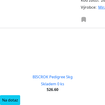
Kód zboží:
2
Výrobce:
Mir
BISCROK Pedigree 5kg
Skladem 0 ks
526.60
Na dotaz