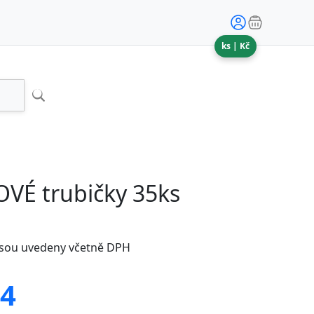
ks |
Kč
É trubičky 35ks
jsou uvedeny včetně DPH
84