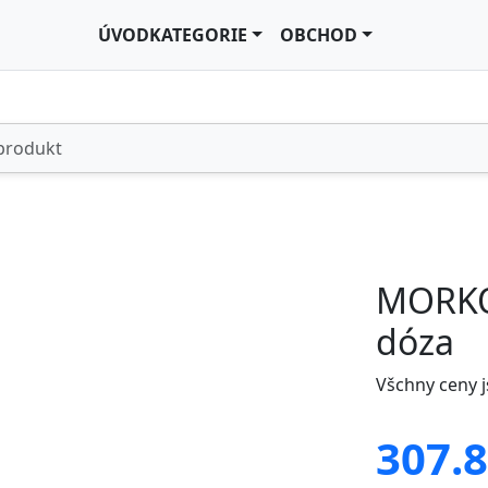
ÚVOD
KATEGORIE
OBCHOD
MORKOV
dóza
Všchny ceny 
307.