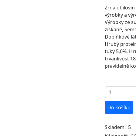
Zrna obilovin
výrobky a výr
Výrobky ze su
získané, Seme
Doplňkové lát
Hrubý protein
tuky 5,0%, Hr
trvanlivost 1
pravidelně ko
Do košíku
Skladem:
5