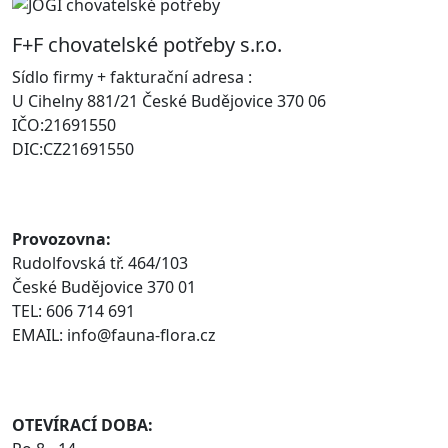
F+F chovatelské potřeby s.r.o.
Sídlo firmy + fakturační adresa :
U Cihelny 881/21 České Budějovice 370 06
IČO:21691550
DIC:CZ21691550
Provozovna:
Rudolfovská tř. 464/103
České Budějovice 370 01
TEL: 606 714 691
EMAIL: info@fauna-flora.cz
OTEVÍRACÍ DOBA: