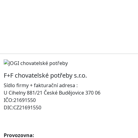
F+F chovatelské potřeby s.r.o.
Sídlo firmy + fakturační adresa :
U Cihelny 881/21 České Budějovice 370 06
IČO:21691550
DIC:CZ21691550
Provozovna: