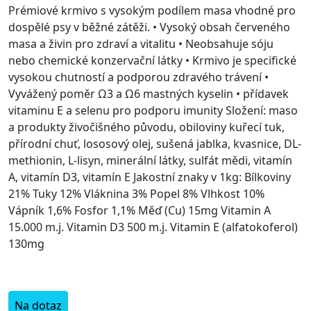
Prémiové krmivo s vysokým podílem masa vhodné pro
dospělé psy v běžné zátěži. • Vysoký obsah červeného
masa a živin pro zdraví a vitalitu • Neobsahuje sóju
nebo chemické konzervační látky • Krmivo je specifické
vysokou chutností a podporou zdravého trávení •
Vyvážený poměr Ω3 a Ω6 mastných kyselin • přídavek
vitaminu E a selenu pro podporu imunity Složení: maso
a produkty živočišného původu, obiloviny kuřecí tuk,
přírodní chuť, lososový olej, sušená jablka, kvasnice, DL-
methionin, L-lisyn, minerální látky, sulfát mědi, vitamín
A, vitamín D3, vitamín E Jakostní znaky v 1kg: Bílkoviny
21% Tuky 12% Vláknina 3% Popel 8% Vlhkost 10%
Vápník 1,6% Fosfor 1,1% Měď (Cu) 15mg Vitamin A
15.000 m.j. Vitamin D3 500 m.j. Vitamin E (alfatokoferol)
130mg
Na dotaz