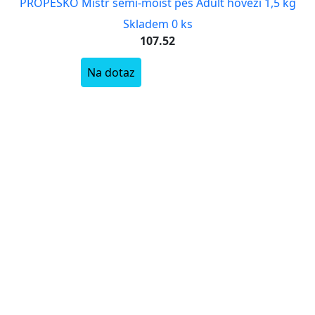
PROPESKO Mistr semi-moist pes Adult hovězí 1,5 kg
Skladem 0 ks
107.52
Na dotaz