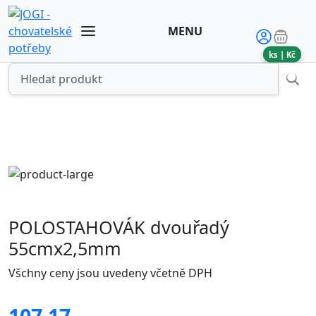
MENU
ks |
Kč
POLOSTAHOVÁK dvouřadý
55cmx2,5mm
Všchny ceny jsou uvedeny včetně DPH
107.17