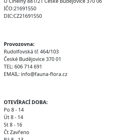
U Cihelny 881/21 České Budějovice 370 06
IČO:21691550
DIC:CZ21691550
Provozovna:
Rudolfovská tř. 464/103
České Budějovice 370 01
TEL: 606 714 691
EMAIL: info@fauna-flora.cz
OTEVÍRACÍ DOBA:
Po 8 - 14
Út 8 - 14
St 8 - 16
Čt Zavřeno
Pá 8 - 13