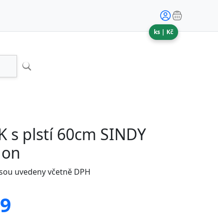
ks |
Kč
 s plstí 60cm SINDY
gon
jsou uvedeny včetně DPH
49