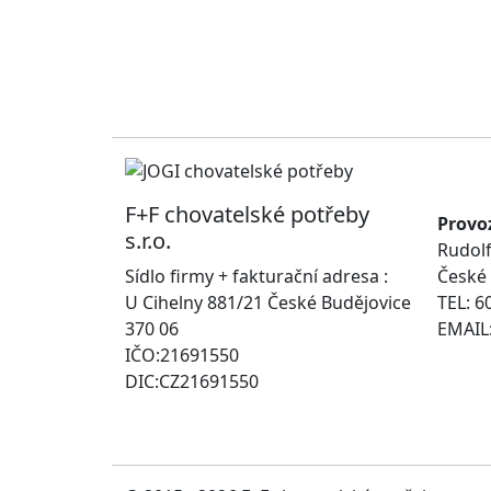
F+F chovatelské potřeby
Provo
s.r.o.
Rudolf
Sídlo firmy + fakturační adresa :
České 
U Cihelny 881/21 České Budějovice
TEL: 6
370 06
EMAIL:
IČO:21691550
DIC:CZ21691550