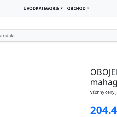
ÚVOD
KATEGORIE
OBCHOD
OBOJEK
maha
Všchny ceny 
204.