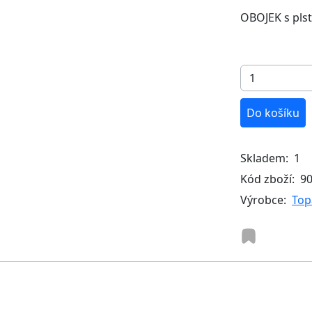
OBOJEK s pls
Do košíku
Skladem:
1
Kód zboží:
9
Výrobce:
Top