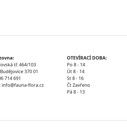
zovna:
OTEVÍRACÍ DOBA:
ovská tř. 464/103
Po 8 - 14
Budějovice 370 01
Út 8 - 14
06 714 691
St 8 - 16
 info@fauna-flora.cz
Čt Zavřeno
Pá 8 - 13