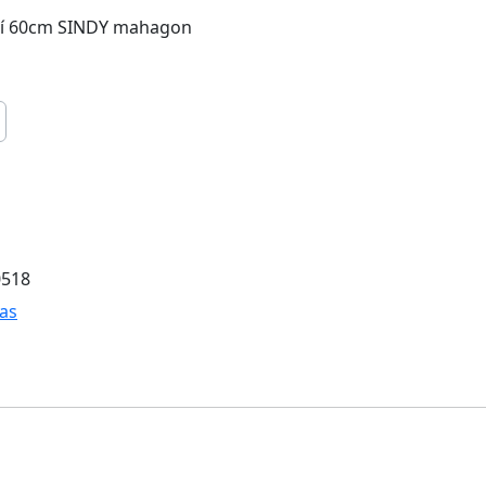
tí 60cm SINDY mahagon
0518
as