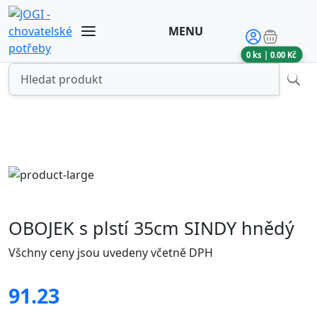
MENU
0
ks |
0.00
Kč
OBOJEK s plstí 35cm SINDY hnědý
Všchny ceny jsou uvedeny včetně DPH
91.23