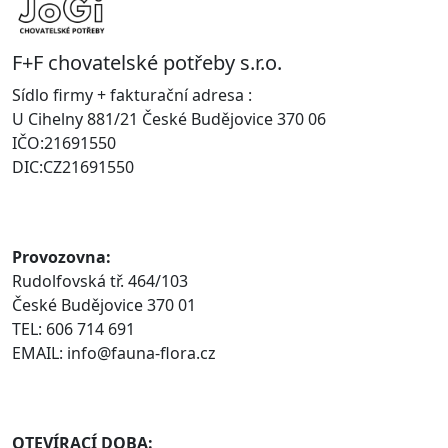
F+F chovatelské potřeby s.r.o.
Sídlo firmy + fakturační adresa :
U Cihelny 881/21 České Budějovice 370 06
IČO:21691550
DIC:CZ21691550
Provozovna:
Rudolfovská tř. 464/103
České Budějovice 370 01
TEL: 606 714 691
EMAIL: info@fauna-flora.cz
OTEVÍRACÍ DOBA: