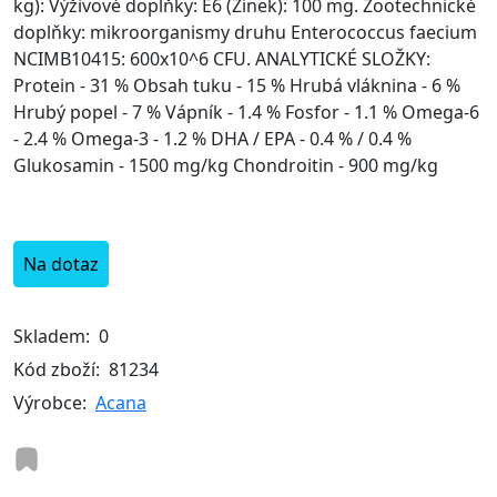
kg): Výživové doplňky: E6 (Zinek): 100 mg. Zootechnické
doplňky: mikroorganismy druhu Enterococcus faecium
NCIMB10415: 600x10^6 CFU. ANALYTICKÉ SLOŽKY:
Protein - 31 % Obsah tuku - 15 % Hrubá vláknina - 6 %
Hrubý popel - 7 % Vápník - 1.4 % Fosfor - 1.1 % Omega-6
- 2.4 % Omega-3 - 1.2 % DHA / EPA - 0.4 % / 0.4 %
Glukosamin - 1500 mg/kg Chondroitin - 900 mg/kg
Na dotaz
Skladem:
0
Kód zboží:
81234
Výrobce:
Acana