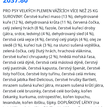
PRO PSY VELKÝCH PLEMEN VÁŽÍCÍCH VÍCE NEŽ 25 KG
SUROVINY: Čerstvé kuřecí maso (13 %), dehydrované
kuře (12 %), dehydrovaná krůta (11 %), červená čočka,
celý zelený hrách (8 %), fazole, čerstvé kuřecí droby
(játra, srdce, ledviny) (4 %), dehydrovaný sleď (4 %),
čerstvá celá vejce (4 %), čerstvý celý platýs (4 %), olej ze
sledě (3 %), kuřecí tuk (3 %), na slunci sušená vojtěška,
zelená čočka, celý žlutý hrách, hrachová vláknina,
čerstvé kuřecí chrupavky (2 %), hnědá mořská řasa,
čerstvá celá dýně, čerstvá celá máslová dýně, čerstvý
celý pastinák, čerstvá kapusta, čerstvý špenát, čerstvé
listy hořčice, čerstvé listy tuřínu, čerstvá celá mrkev,
čerstvá jablka Red Delicious, čerstvé hrušky Bartlett,
mrazem sušená kuřecí játra, mrazem sušená krůtí játra,
čerstvé celé brusinky, čerstvé celé borůvky, kořen
čekanky, kurkuma, ostropestřec, kořen lopuchu,
levandule, kořen ibišku, šípky. DOPLŇKOVÉ LÁTKY (na