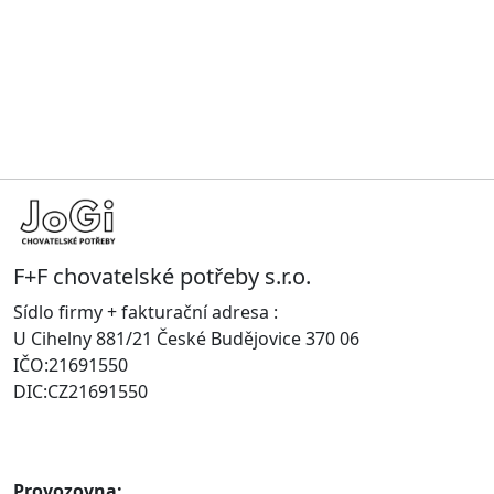
F+F chovatelské potřeby s.r.o.
Sídlo firmy + fakturační adresa :
U Cihelny 881/21 České Budějovice 370 06
IČO:21691550
DIC:CZ21691550
Provozovna: