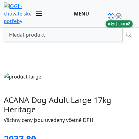
MENU
0
ks |
0.00
Kč
ACANA Dog Adult Large 17kg
Heritage
Všchny ceny jsou uvedeny včetně DPH
2037.80