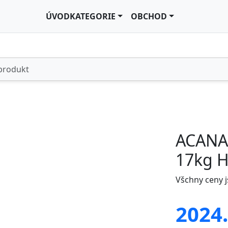
ÚVOD
KATEGORIE
OBCHOD
ACANA
17kg H
Všchny ceny 
2024