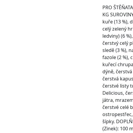
PRO ŠTĚŇATA
KG SUROVINY:
kuře (13 %), 
celý zelený hr
ledviny) (6 %),
čerstvý celý p
sledě (3 %), n
fazole (2 %), 
kuřecí chrupa
dýně, čerstvá
čerstvá kapust
čerstvé listy 
Delicious, če
játra, mrazem
čerstvé celé 
ostropestřec,
šípky. DOPLŇK
(Zinek): 100