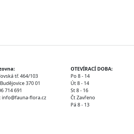
zovna:
OTEVÍRACÍ DOBA:
ovská tř. 464/103
Po 8 - 14
Budějovice 370 01
Út 8 - 14
06 714 691
St 8 - 16
 info@fauna-flora.cz
Čt Zavřeno
Pá 8 - 13