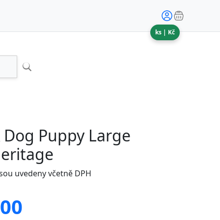
ks |
Kč
 Dog Puppy Large
eritage
jsou uvedeny včetně DPH
.00