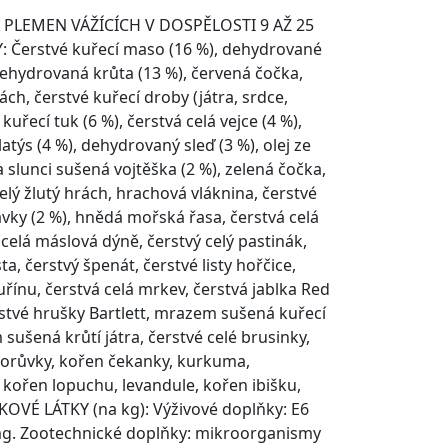
 PLEMEN VÁŽÍCÍCH V DOSPĚLOSTI 9 AŽ 25
 Čerstvé kuřecí maso (16 %), dehydrované
dehydrovaná krůta (13 %), červená čočka,
ách, čerstvé kuřecí droby (játra, srdce,
 kuřecí tuk (6 %), čerstvá celá vejce (4 %),
latýs (4 %), dehydrovaný sleď (3 %), olej ze
a slunci sušená vojtěška (2 %), zelená čočka,
celý žlutý hrách, hrachová vláknina, čerstvé
vky (2 %), hnědá mořská řasa, čerstvá celá
 celá máslová dýně, čerstvý celý pastinák,
a, čerstvý špenát, čerstvé listy hořčice,
tuřínu, čerstvá celá mrkev, čerstvá jablka Red
rstvé hrušky Bartlett, mrazem sušená kuřecí
 sušená krůtí játra, čerstvé celé brusinky,
borůvky, kořen čekanky, kurkuma,
 kořen lopuchu, levandule, kořen ibišku,
OVÉ LÁTKY (na kg): Výživové doplňky: E6
 mg. Zootechnické doplňky: mikroorganismy