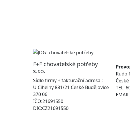
F+F chovatelské potřeby
Provo
s.r.o.
Rudolf
Sídlo firmy + fakturační adresa :
České 
U Cihelny 881/21 České Budějovice
TEL: 6
370 06
EMAIL:
IČO:21691550
DIC:CZ21691550