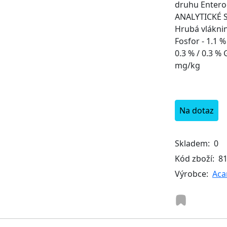
druhu Entero
ANALYTICKÉ S
Hrubá vláknin
Fosfor - 1.1 
0.3 % / 0.3 %
mg/kg
Na dotaz
Skladem:
0
Kód zboží:
8
Výrobce:
Aca