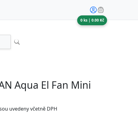
0
ks |
0.00
Kč
N Aqua El Fan Mini
jsou uvedeny včetně DPH