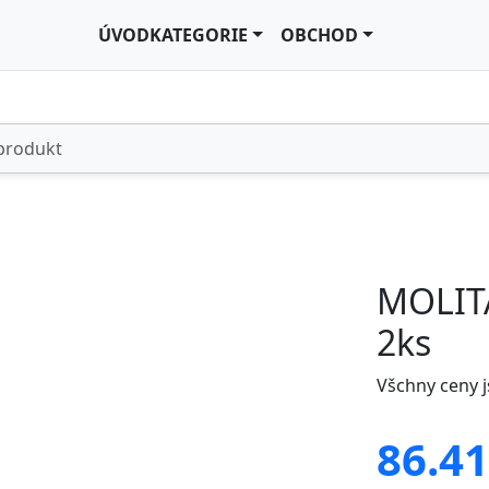
ÚVOD
KATEGORIE
OBCHOD
MOLITA
2ks
Všchny ceny 
86.41