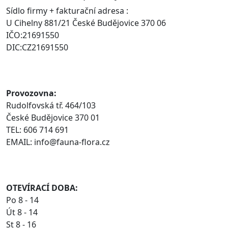
Sídlo firmy + fakturační adresa :
U Cihelny 881/21 České Budějovice 370 06
IČO:21691550
DIC:CZ21691550
Provozovna:
Rudolfovská tř. 464/103
České Budějovice 370 01
TEL: 606 714 691
EMAIL: info@fauna-flora.cz
OTEVÍRACÍ DOBA:
Po 8 - 14
Út 8 - 14
St 8 - 16