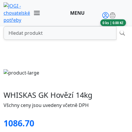
MENU
0
ks |
0.00
Kč
WHISKAS GK Hovězí 14kg
Všchny ceny jsou uvedeny včetně DPH
1086.70