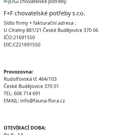
F+F chovatelské potřeby s.r.o.
Sídlo firmy + fakturační adresa :
U Cihelny 881/21 České Budějovice 370 06
IČO:21691550
DIC:CZ21691550
Provozovna:
Rudolfovská tř. 464/103
České Budějovice 370 01
TEL: 606 714 691
EMAIL: info@fauna-flora.cz
OTEVÍRACÍ DOBA:
Po 8 - 14