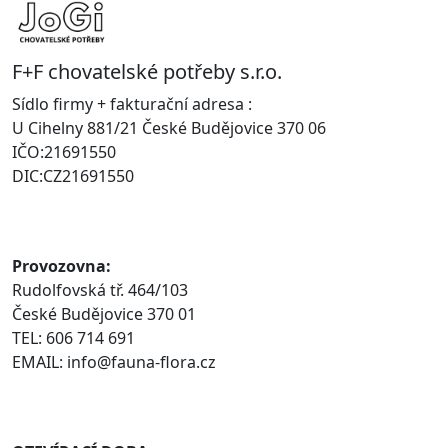
F+F chovatelské potřeby s.r.o.
Sídlo firmy + fakturační adresa :
U Cihelny 881/21 České Budějovice 370 06
IČO:21691550
DIC:CZ21691550
Provozovna:
Rudolfovská tř. 464/103
České Budějovice 370 01
TEL: 606 714 691
EMAIL: info@fauna-flora.cz