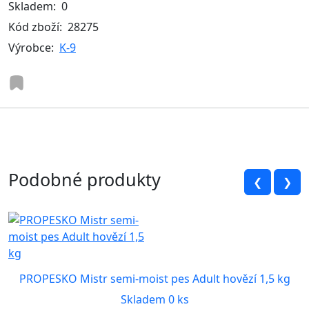
Skladem:
0
Kód zboží:
28275
Výrobce:
K-9
Podobné produkty
❮
❯
PROPESKO Mistr semi-moist pes Adult hovězí 1,5 kg
Skladem 0 ks