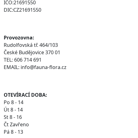
IČO:21691550
DIC:CZ21691550
Provozovna:
Rudolfovská tř. 464/103
České Budějovice 370 01
TEL: 606 714 691
EMAIL: info@fauna-flora.cz
OTEVÍRACÍ DOBA:
Po 8 - 14
Út 8 - 14
St 8 - 16
Čt Zavřeno
Pá 8 - 13