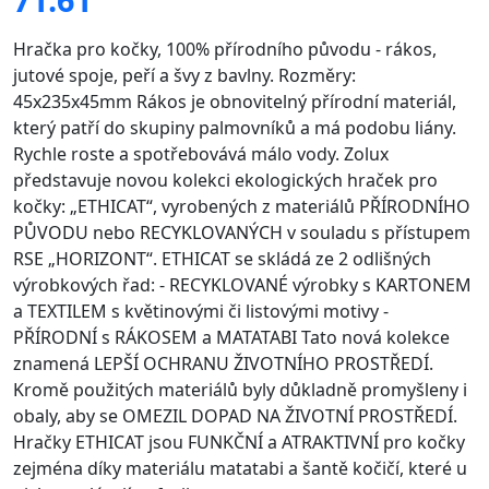
Hračka pro kočky, 100% přírodního původu - rákos,
jutové spoje, peří a švy z bavlny. Rozměry:
45x235x45mm Rákos je obnovitelný přírodní materiál,
který patří do skupiny palmovníků a má podobu liány.
Rychle roste a spotřebovává málo vody. Zolux
představuje novou kolekci ekologických hraček pro
kočky: „ETHICAT“, vyrobených z materiálů PŘÍRODNÍHO
PŮVODU nebo RECYKLOVANÝCH v souladu s přístupem
RSE „HORIZONT“. ETHICAT se skládá ze 2 odlišných
výrobkových řad: - RECYKLOVANÉ výrobky s KARTONEM
a TEXTILEM s květinovými či listovými motivy -
PŘÍRODNÍ s RÁKOSEM a MATATABI Tato nová kolekce
znamená LEPŠÍ OCHRANU ŽIVOTNÍHO PROSTŘEDÍ.
Kromě použitých materiálů byly důkladně promyšleny i
obaly, aby se OMEZIL DOPAD NA ŽIVOTNÍ PROSTŘEDÍ.
Hračky ETHICAT jsou FUNKČNÍ a ATRAKTIVNÍ pro kočky
zejména díky materiálu matatabi a šantě kočičí, které u