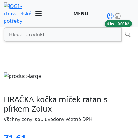
MENU
0
ks |
0.00
Kč
HRAČKA kočka míček ratan s
pírkem Zolux
Všchny ceny jsou uvedeny včetně DPH
71.61