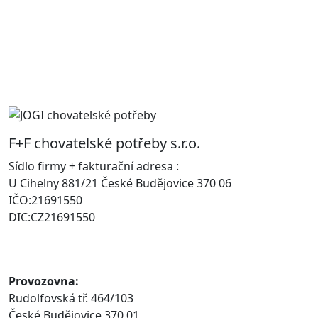
F+F chovatelské potřeby s.r.o.
Sídlo firmy + fakturační adresa :
U Cihelny 881/21 České Budějovice 370 06
IČO:21691550
DIC:CZ21691550
Provozovna:
Rudolfovská tř. 464/103
České Budějovice 370 01