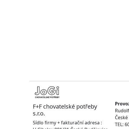
Provo
F+F chovatelské potřeby
Rudolf
s.r.o.
České 
Sídlo firmy + fakturační adresa :
TEL: 6