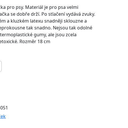
ka pro psy. Materiál je pro psa velmi
ačka se dobře drží. Po stlačení vydává zvuky.
m a kluzkém latexu snadněji sklouzne a
neprokousne tak snadno. Nejsou tak odolné
 termoplastické gumy, ale jsou zcela
etoxické. Rozměr 18 cm
5051
ček