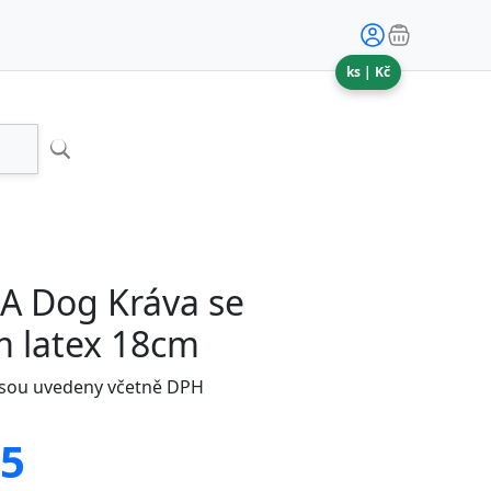
ks |
Kč
 Dog Kráva se
 latex 18cm
jsou uvedeny včetně DPH
15