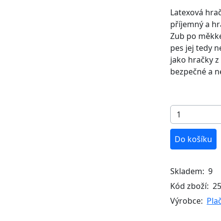
Latexová hrač
příjemný a hr
Zub po měkké
pes jej tedy 
jako hračky z
bezpečné a n
Do košíku
Skladem:
9
Kód zboží:
2
Výrobce:
Pla