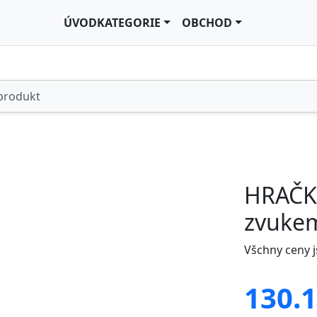
ÚVOD
KATEGORIE
OBCHOD
HRAČKA
zvukem
Všchny ceny 
130.