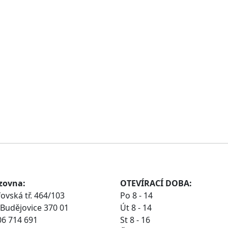
zovna:
OTEVÍRACÍ DOBA:
ovská tř. 464/103
Po 8 - 14
Budějovice 370 01
Út 8 - 14
06 714 691
St 8 - 16