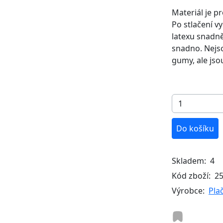
Materiál je p
Po stlačení 
latexu snadně
snadno. Nejso
gumy, ale jso
Do košíku
Skladem:
4
Kód zboží:
2
Výrobce:
Pla