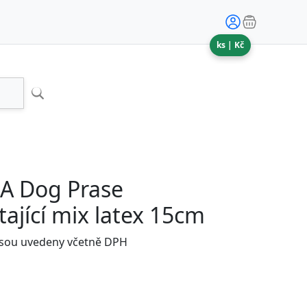
ks |
Kč
A Dog Prase
tající mix latex 15cm
jsou uvedeny včetně DPH