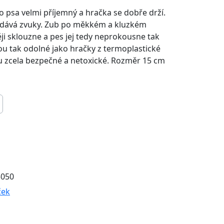
ro psa velmi příjemný a hračka se dobře drží.
vydává zvuky. Zub po měkkém a kluzkém
ji sklouzne a pes jej tedy neprokousne tak
u tak odolné jako hračky z termoplastické
u zcela bezpečné a netoxické. Rozměr 15 cm
5050
ček