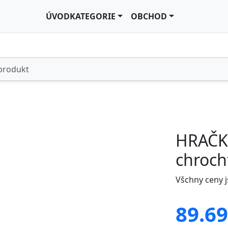
ÚVOD
KATEGORIE
OBCHOD
HRAČK
chroch
Všchny ceny 
89.69