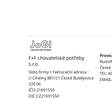
Provo
F+F chovatelské potřeby
Rudolf
s.r.o.
České 
Sídlo firmy + fakturační adresa :
TEL: 6
U Cihelny 881/21 České Budějovice
EMAIL:
370 06
IČO:21691550
DIC:CZ21691550