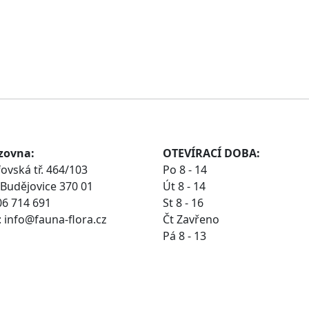
zovna:
OTEVÍRACÍ DOBA:
ovská tř. 464/103
Po 8 - 14
Budějovice 370 01
Út 8 - 14
06 714 691
St 8 - 16
 info@fauna-flora.cz
Čt Zavřeno
Pá 8 - 13