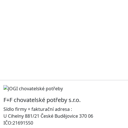
F+F chovatelské potřeby s.r.o.
Sídlo firmy + fakturační adresa :
U Cihelny 881/21 České Budějovice 370 06
IČO:21691550