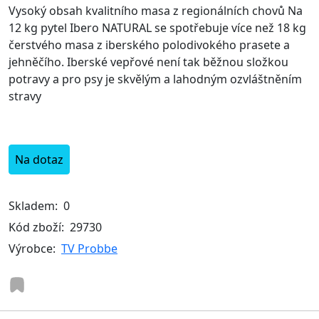
Vysoký obsah kvalitního masa z regionálních chovů Na
12 kg pytel Ibero NATURAL se spotřebuje více než 18 kg
čerstvého masa z iberského polodivokého prasete a
jehněčího. Iberské vepřové není tak běžnou složkou
potravy a pro psy je skvělým a lahodným ozvláštněním
stravy
Na dotaz
Skladem:
0
Kód zboží:
29730
Výrobce:
TV Probbe