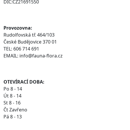
DIC:CZ21691550
Provozovna:
Rudolfovská tř. 464/103
České Budějovice 370 01
TEL: 606 714 691
EMAIL: info@fauna-flora.cz
OTEVÍRACÍ DOBA:
Po 8 - 14
Út 8 - 14
St 8 - 16
Čt Zavřeno
Pá 8 - 13