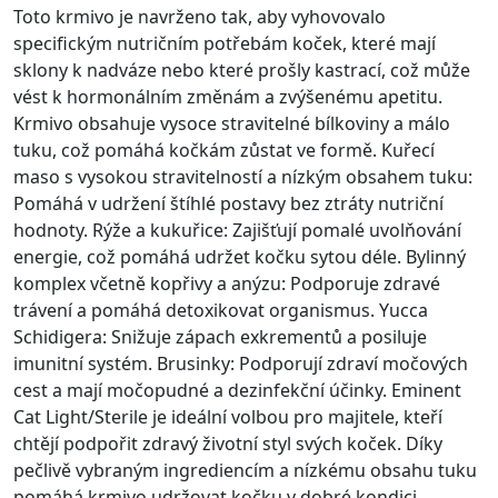
Toto krmivo je navrženo tak, aby vyhovovalo
specifickým nutričním potřebám koček, které mají
sklony k nadváze nebo které prošly kastrací, což může
vést k hormonálním změnám a zvýšenému apetitu.
Krmivo obsahuje vysoce stravitelné bílkoviny a málo
tuku, což pomáhá kočkám zůstat ve formě. Kuřecí
maso s vysokou stravitelností a nízkým obsahem tuku:
Pomáhá v udržení štíhlé postavy bez ztráty nutriční
hodnoty. Rýže a kukuřice: Zajišťují pomalé uvolňování
energie, což pomáhá udržet kočku sytou déle. Bylinný
komplex včetně kopřivy a anýzu: Podporuje zdravé
trávení a pomáhá detoxikovat organismus. Yucca
Schidigera: Snižuje zápach exkrementů a posiluje
imunitní systém. Brusinky: Podporují zdraví močových
cest a mají močopudné a dezinfekční účinky. Eminent
Cat Light/Sterile je ideální volbou pro majitele, kteří
chtějí podpořit zdravý životní styl svých koček. Díky
pečlivě vybraným ingrediencím a nízkému obsahu tuku
pomáhá krmivo udržovat kočku v dobré kondici,