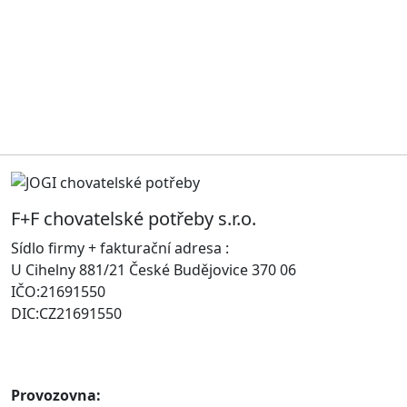
F+F chovatelské potřeby s.r.o.
Sídlo firmy + fakturační adresa :
U Cihelny 881/21 České Budějovice 370 06
IČO:21691550
DIC:CZ21691550
Provozovna: